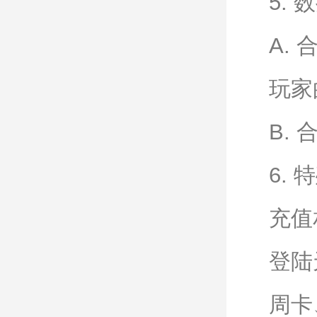
5.
A.
玩家
B.
6.
充值
登陆
周卡