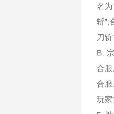
名为
斩”
刀斩”
B.
合服
合服
玩家