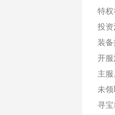
特权
投资
装备
开服
主服
未领
寻宝