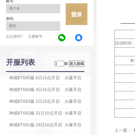
账号:
密码:
忘记密码?
注册账号
活动时间：2
开服列表
单
服
神戒BT685服 6日10点开启
火爆开启
神戒BT684服 4日10点开启
火爆开启
神戒BT683服 2日10点开启
火爆开启
神戒BT682服 31日10点开启
火爆开启
神戒BT681服 29日10点开启
火爆开启
上一篇：
《