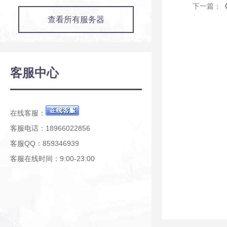
下一篇：
《
查看所有服务器
客服中心
在线客服：
客服电话：18966022856
客服QQ：859346939
客服在线时间：9:00-23:00