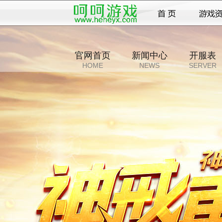
官网首页
新闻中心
开服表
HOME
NEWS
SERVER