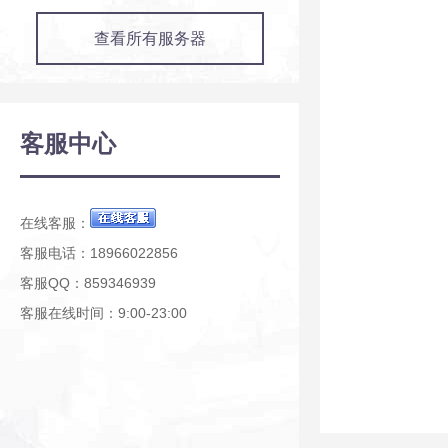
查看所有服务器
客服中心
在线客服：
客服电话：18966022856
客服QQ：859346939
客服在线时间：9:00-23:00