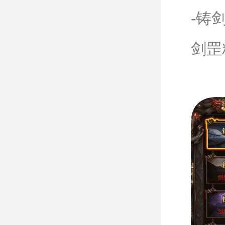
-铸
剑罡