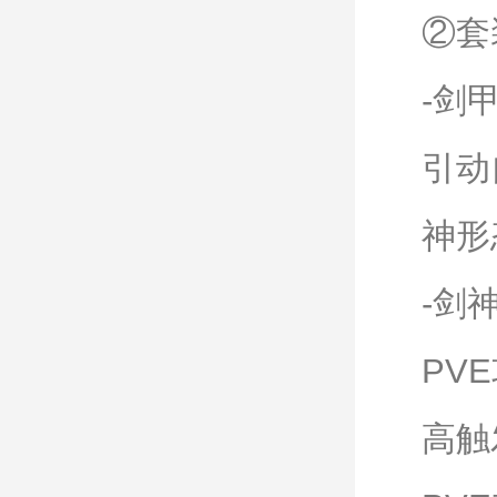
②套
-剑
引动
神形
-剑
PV
高触