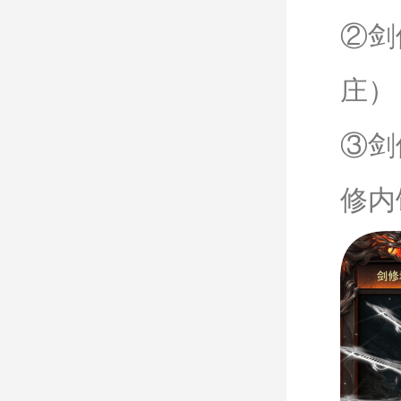
②剑
庄）
③剑
修内