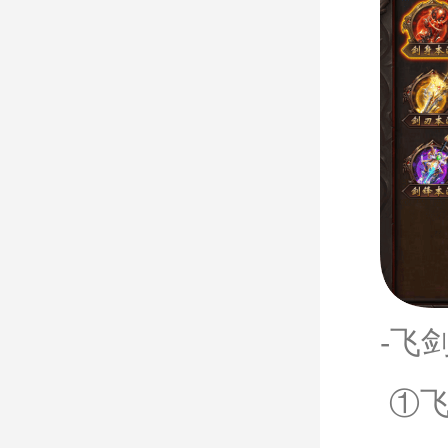
-飞
①飞