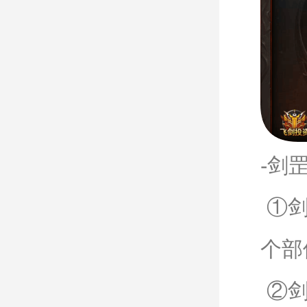
-剑
①剑
个部
②剑