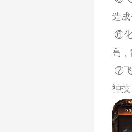
造成
⑥化
高，
⑦飞
神技