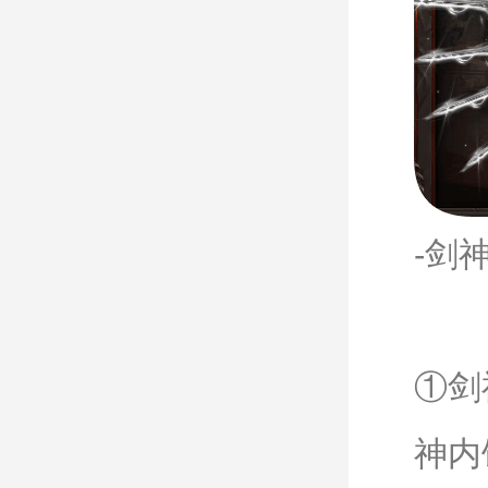
-剑
①剑
神内