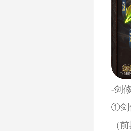
-剑
①剑
（前