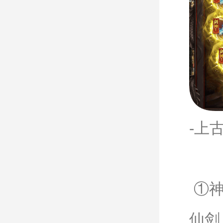
-上
①神
仙剑