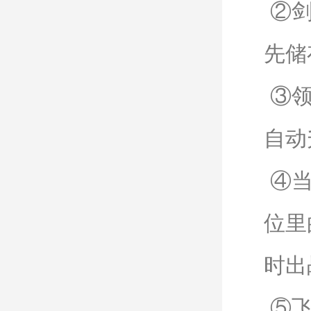
②剑
先储
③领
自动
④当
位里
时出
⑤飞