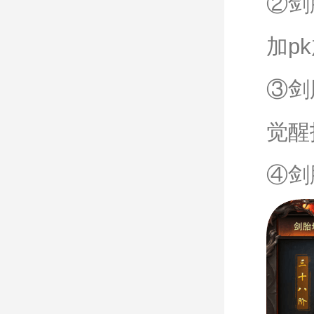
②剑
加p
③剑
觉醒
④剑