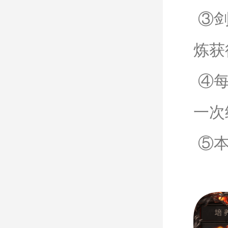
③剑
炼获
④每
一次
⑤本