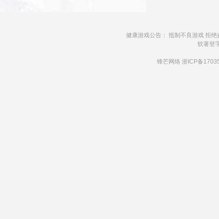
健康游戏公告： 抵制不良游戏 拒绝
软著登字第1
锋芒网络
浙ICP备1703