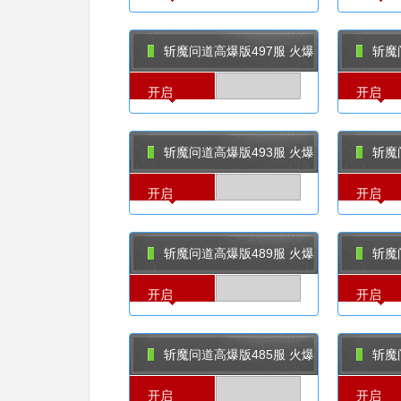
斩魔问道高爆版497服 火爆
斩魔
开启
开启
斩魔问道高爆版493服 火爆
斩魔
开启
开启
斩魔问道高爆版489服 火爆
斩魔
开启
开启
斩魔问道高爆版485服 火爆
斩魔
开启
开启