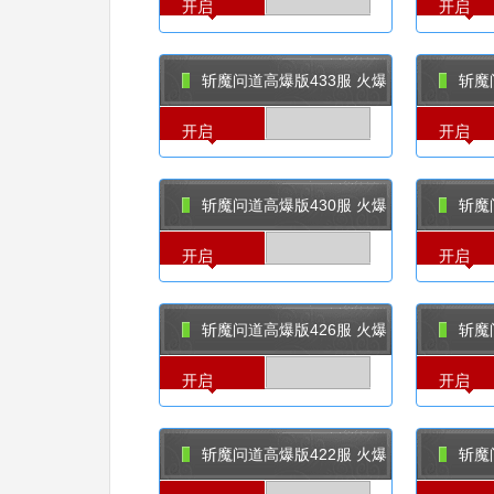
开启
开启
斩魔问道高爆版433服 火爆
斩魔
开启
开启
斩魔问道高爆版430服 火爆
斩魔
开启
开启
斩魔问道高爆版426服 火爆
斩魔
开启
开启
斩魔问道高爆版422服 火爆
斩魔