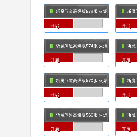
斩魔问道高爆版578服 火爆
斩魔
开启
开启
斩魔问道高爆版574服 火爆
斩魔
开启
开启
斩魔问道高爆版570服 火爆
斩魔
开启
开启
斩魔问道高爆版566服 火爆
斩魔
开启
开启