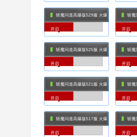
斩魔问道高爆版529服 火爆
斩魔
开启
开启
斩魔问道高爆版525服 火爆
斩魔
开启
开启
斩魔问道高爆版521服 火爆
斩魔
开启
开启
斩魔问道高爆版517服 火爆
斩魔
开启
开启