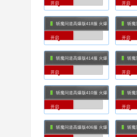
开启
开启
斩魔问道高爆版418服 火爆
斩魔
开启
开启
斩魔问道高爆版414服 火爆
斩魔
开启
开启
斩魔问道高爆版410服 火爆
斩魔
开启
开启
斩魔问道高爆版406服 火爆
斩魔