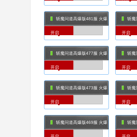
斩魔问道高爆版481服 火爆
斩魔
开启
开启
斩魔问道高爆版477服 火爆
斩魔
开启
开启
斩魔问道高爆版473服 火爆
斩魔
开启
开启
斩魔问道高爆版469服 火爆
斩魔
开启
开启