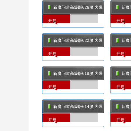
斩魔问道高爆版626服 火爆
斩魔
开启
开启
斩魔问道高爆版622服 火爆
斩魔
开启
开启
斩魔问道高爆版618服 火爆
斩魔
开启
开启
斩魔问道高爆版614服 火爆
斩魔
开启
开启