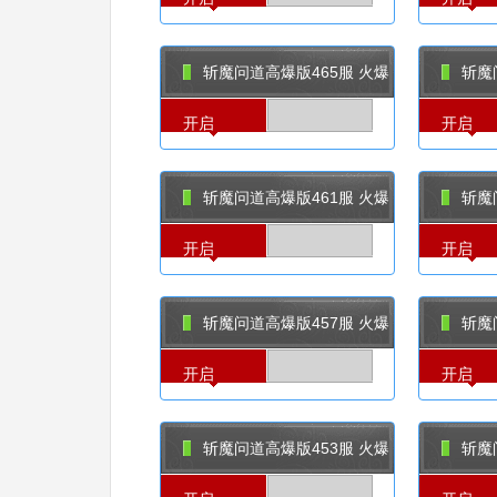
斩魔问道高爆版465服 火爆
斩魔
开启
开启
斩魔问道高爆版461服 火爆
斩魔
开启
开启
斩魔问道高爆版457服 火爆
斩魔
开启
开启
斩魔问道高爆版453服 火爆
斩魔