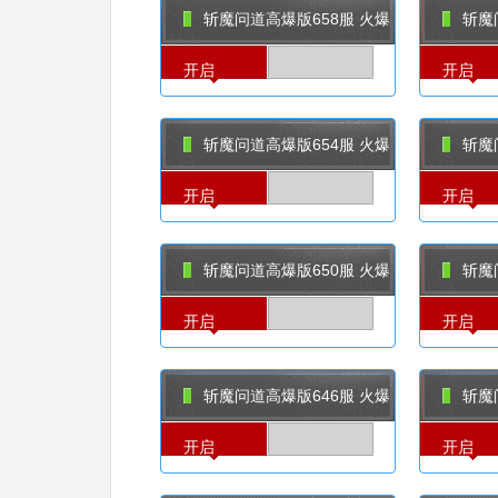
斩魔问道高爆版658服 火爆
斩魔
开启
开启
斩魔问道高爆版654服 火爆
斩魔
开启
开启
斩魔问道高爆版650服 火爆
斩魔
开启
开启
斩魔问道高爆版646服 火爆
斩魔
开启
开启