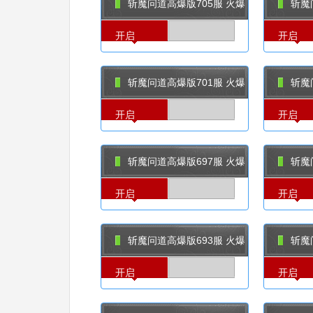
斩魔问道高爆版705服 火爆
斩魔
开启
开启
斩魔问道高爆版701服 火爆
斩魔
开启
开启
斩魔问道高爆版697服 火爆
斩魔
开启
开启
斩魔问道高爆版693服 火爆
斩魔
开启
开启