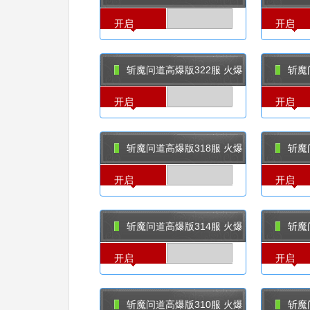
开启
开启
斩魔问道高爆版322服 火爆
斩魔
开启
开启
斩魔问道高爆版318服 火爆
斩魔
开启
开启
斩魔问道高爆版314服 火爆
斩魔
开启
开启
斩魔问道高爆版310服 火爆
斩魔