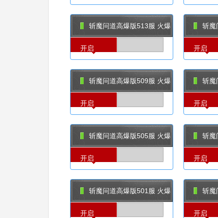
斩魔问道高爆版513服 火爆
斩魔
开启
开启
斩魔问道高爆版509服 火爆
斩魔
开启
开启
斩魔问道高爆版505服 火爆
斩魔
开启
开启
斩魔问道高爆版501服 火爆
斩魔
开启
开启